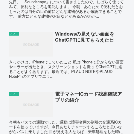
先日、「Soundscape」について書きましたので、しばらく使って
みて、便利なところを追記します。 今朝、あらためて便利だとお
もったのは自分の目の前にどんな建物があるか確認できることで
す。 前方にどんな建物やお店などがあるかがわか...
Windowsの見えない画面を
アプリ
ChatGPTに見てもらえた日
きっかけは、iPhoneでしていたこと 私はiPhoneで分からない画面
やエラーが出たとき、スクリーンショットを撮ってChatGPTに送
ることがよくあります。最近では、PLAUD NOTEやPLAUD
NotePinのアプリでエラ...
電子マネーICカード残高確認ア
アプリ
プリの紹介
今朝もバスでの通勤でした。通勤は障害者用の割引の交通系ICカ
ードを使っていますが、今日あたりチャージするころだと思いな
がらバスに乗りました 目が見える人ならば、乗車処理をした時に